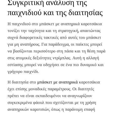
Συγκριτική ανάλυση της
παιχνιδιού και της διαιτησίας
Η παιχνιδιού στο μπάσκετ με αναπηρικά καροτσάκια
τονίζει την ταχύτητα και τη στρατηγική, απαιτώντας
συχνά διαφορετικές τακτικές από αυτές του μπάσκετ
για μη αναπήρους. Για παράδειγμα, οι παίκτες μπορεί
να βασίζονται περισσότερο στη πάσα και τη θέση παρά
στις ατομικές δεξιότητες ντρίμπλας. Αυτή η αλλαγή
εστίασης μπορεί να οδηγήσει σε ένα πιο δυναμικό και
γρήγορο παιχνίδι.
Η διαιτησία στο
μπάσκετ με αναπηρικά
καροτσάκια
έχει επίσης μοναδικές παραμέτρους. Οι διαιτητές
πρέπει να είναι εκπαιδευμένοι να αναγνωρίζουν
συγκεκριμένα φάουλ που σχετίζονται με τη χρήση
αναπηρικών καροτσιών, όπως η παράνομη επαφή