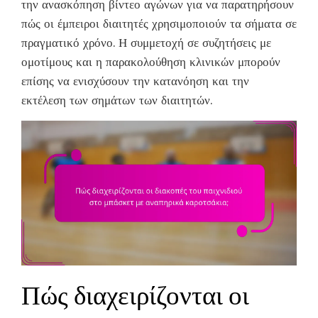
την ανασκόπηση βίντεο αγώνων για να παρατηρήσουν
πώς οι έμπειροι διαιτητές χρησιμοποιούν τα σήματα σε
πραγματικό χρόνο. Η συμμετοχή σε συζητήσεις με
ομοτίμους και η παρακολούθηση κλινικών μπορούν
επίσης να ενισχύσουν την κατανόηση και την
εκτέλεση των σημάτων των διαιτητών.
Πώς διαχειρίζονται οι