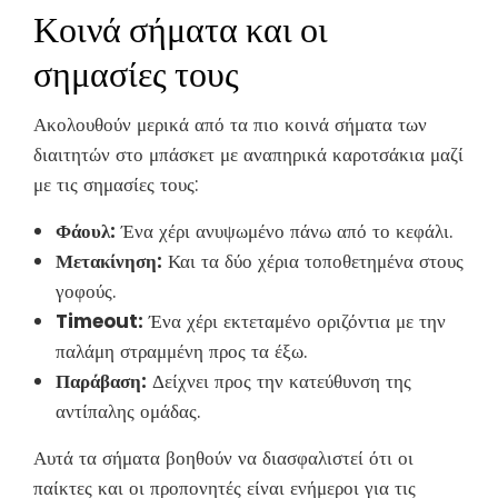
Κοινά σήματα και οι
σημασίες τους
Ακολουθούν μερικά από τα πιο κοινά σήματα των
διαιτητών στο μπάσκετ με αναπηρικά καροτσάκια μαζί
με τις σημασίες τους:
Φάουλ:
Ένα χέρι ανυψωμένο πάνω από το κεφάλι.
Μετακίνηση:
Και τα δύο χέρια τοποθετημένα στους
γοφούς.
Timeout:
Ένα χέρι εκτεταμένο οριζόντια με την
παλάμη στραμμένη προς τα έξω.
Παράβαση:
Δείχνει προς την κατεύθυνση της
αντίπαλης ομάδας.
Αυτά τα σήματα βοηθούν να διασφαλιστεί ότι οι
παίκτες και οι προπονητές είναι ενήμεροι για τις