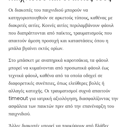
Οι διακοπές του παιχνιδιού μπορούν να
κατηγοριοποιηθούν σε αρκετούς τύπους, καθένας με
διακριτές αιτίες. Κοινές αιτίες περιλαμβάνουν φάουλ
που διαπράττονται από παίκτες, τραυματισμούς που
απαιτούν άμεση προσοχή και καταστάσεις όπου η
μπάλα βγαίνει εκτός ορίων.
Στο μπάσκετ με αναπηρικά καροτσάκια, τα φάουλ
μπορεί να κυμαίνονται από προσωπικά φάουλ έως
τεχνικά φάουλ, καθένα από τα οποία οδηγεί σε
διαφορετικές συνέπειες, όπως ελεύθερες βολές ή
αλλαγές κατοχής. Οι τραυματισμοί συχνά απαιτούν
timeout για ιατρική αξιολόγηση, διασφαλίζοντας την
ασφάλεια των παικτών πριν από την επανέναρξη του
παιχνιδιού.
Άλλες διακοπές μπορεί να προκύψουν από βλάβες