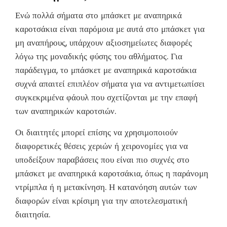
Ενώ πολλά σήματα στο μπάσκετ με αναπηρικά
καροτσάκια είναι παρόμοια με αυτά στο μπάσκετ για
μη αναπήρους, υπάρχουν αξιοσημείωτες διαφορές
λόγω της μοναδικής φύσης του αθλήματος. Για
παράδειγμα, το μπάσκετ με αναπηρικά καροτσάκια
συχνά απαιτεί επιπλέον σήματα για να αντιμετωπίσει
συγκεκριμένα φάουλ που σχετίζονται με την επαφή
των αναπηρικών καροτσιών.
Οι διαιτητές μπορεί επίσης να χρησιμοποιούν
διαφορετικές θέσεις χεριών ή χειρονομίες για να
υποδείξουν παραβάσεις που είναι πιο συχνές στο
μπάσκετ με αναπηρικά καροτσάκια, όπως η παράνομη
ντρίμπλα ή η μετακίνηση. Η κατανόηση αυτών των
διαφορών είναι κρίσιμη για την αποτελεσματική
διαιτησία.