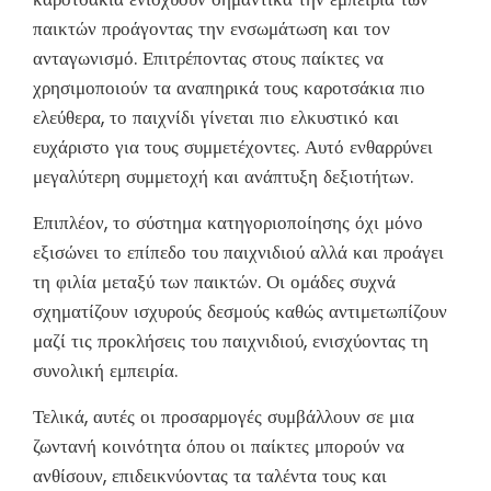
παικτών προάγοντας την ενσωμάτωση και τον
ανταγωνισμό. Επιτρέποντας στους παίκτες να
χρησιμοποιούν τα αναπηρικά τους καροτσάκια πιο
ελεύθερα, το παιχνίδι γίνεται πιο ελκυστικό και
ευχάριστο για τους συμμετέχοντες. Αυτό ενθαρρύνει
μεγαλύτερη συμμετοχή και ανάπτυξη δεξιοτήτων.
Επιπλέον, το σύστημα κατηγοριοποίησης όχι μόνο
εξισώνει το επίπεδο του παιχνιδιού αλλά και προάγει
τη φιλία μεταξύ των παικτών. Οι ομάδες συχνά
σχηματίζουν ισχυρούς δεσμούς καθώς αντιμετωπίζουν
μαζί τις προκλήσεις του παιχνιδιού, ενισχύοντας τη
συνολική εμπειρία.
Τελικά, αυτές οι προσαρμογές συμβάλλουν σε μια
ζωντανή κοινότητα όπου οι παίκτες μπορούν να
ανθίσουν, επιδεικνύοντας τα ταλέντα τους και