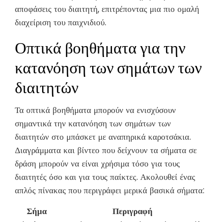
αποφάσεις του διαιτητή, επιτρέποντας μια πιο ομαλή
διαχείριση του παιχνιδιού.
Οπτικά βοηθήματα για την
κατανόηση των σημάτων των
διαιτητών
Τα οπτικά βοηθήματα μπορούν να ενισχύσουν
σημαντικά την κατανόηση των σημάτων των
διαιτητών στο μπάσκετ με αναπηρικά καροτσάκια.
Διαγράμματα και βίντεο που δείχνουν τα σήματα σε
δράση μπορούν να είναι χρήσιμα τόσο για τους
διαιτητές όσο και για τους παίκτες. Ακολουθεί ένας
απλός πίνακας που περιγράφει μερικά βασικά σήματα:
Σήμα
Περιγραφή