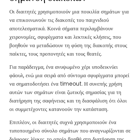
Οι διαιτητές χρησιμοποιούν μια ποικιλία σημάτων για
να επικοινωνούν τις διακοπές του παιχνιδιού
αποτελεσματικά. Κοινά σήματα περιλαμβάνουν
χειρονομίες, σφυρίγματα και λεκτικές κλήσεις, που
βοηθούν να μεταδώσουν τη φύση της διακοπής στους
παίκτες, τους προπονητές και τους θεατές.
Για παράδειγμα, ένα ανυψωμένο χέρι υποδεικνύει
φάουλ, ενώ μια σειρά από σύντομα σφυρίγματα μπορεί
να σηματοδοτήσει ένα timeout. Η συνεπής χρήση
αυτών των σημάτων είναι ζωτικής σημασίας για τη
διατήρηση της σαφήνειας και τη διασφάλιση ότι όλοι
οι συμμετέχοντες κατανοούν την κατάσταση.
Επιπλέον, οι διαιτητές συχνά χρησιμοποιούν ένα
τυποποιημένο σύνολο σημάτων που αναγνωρίζονται σε
διάφορες λίγκες, το οποίο βοηθά στη διατήρηση της