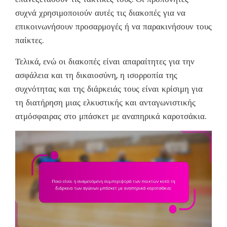
συχνά χρησιμοποιούν αυτές τις διακοπές για να
επικοινωνήσουν προσαρμογές ή να παρακινήσουν τους
παίκτες.
Τελικά, ενώ οι διακοπές είναι απαραίτητες για την
ασφάλεια και τη δικαιοσύνη, η ισορροπία της
συχνότητας και της διάρκειάς τους είναι κρίσιμη για
τη διατήρηση μιας ελκυστικής και ανταγωνιστικής
ατμόσφαιρας στο μπάσκετ με αναπηρικά καροτσάκια.