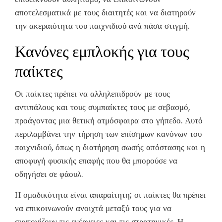
αποτελεσματικά με τους διαιτητές και να διατηρούν
την ακεραιότητα του παιχνιδιού ανά πάσα στιγμή.
Κανόνες εμπλοκής για τους
παίκτες
Οι παίκτες πρέπει να αλληλεπιδρούν με τους
αντιπάλους και τους συμπαίκτες τους με σεβασμό,
προάγοντας μια θετική ατμόσφαιρα στο γήπεδο. Αυτό
περιλαμβάνει την τήρηση των επίσημων κανόνων του
παιχνιδιού, όπως η διατήρηση σωσής απόστασης και η
αποφυγή φυσικής επαφής που θα μπορούσε να
οδηγήσει σε φάουλ.
Η ομαδικότητα είναι απαραίτητη; οι παίκτες θα πρέπει
να επικοινωνούν ανοιχτά μεταξύ τους για να
συντονίζουν τις ενέργειες και τις στρατηγικές. Η